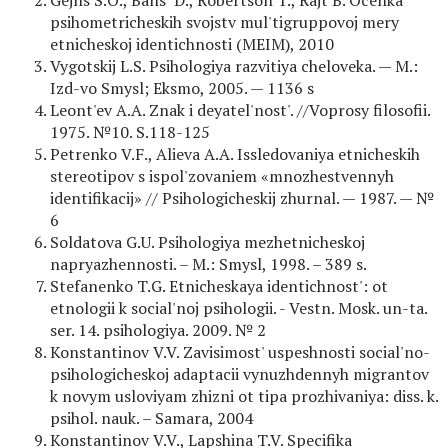
Gejns S.O., Bans D., Robertson T., Rajt B. Ocenka
psihometricheskih svojstv mul'tigruppovoj mery
etnicheskoj identichnosti (MEIM), 2010
Vygotskij L.S. Psihologiya razvitiya cheloveka. — M.:
Izd-vo Smysl; Eksmo, 2005. — 1136 s
Leont'ev A.A. Znak i deyatel'nost'. //Voprosy filosofii.
1975. №10. S.118-125
Petrenko V.F., Alieva A.A. Issledovaniya etnicheskih
stereotipov s ispol'zovaniem «mnozhestvennyh
identifikacij» // Psihologicheskij zhurnal. — 1987. — №
6
Soldatova G.U. Psihologiya mezhetnicheskoj
napryazhennosti. – M.: Smysl, 1998. – 389 s.
Stefanenko T.G. Etnicheskaya identichnost': ot
etnologii k social'noj psihologii. - Vestn. Mosk. un-ta.
ser. 14. psihologiya. 2009. № 2
Konstantinov V.V. Zavisimost' uspeshnosti social'no-
psihologicheskoj adaptacii vynuzhdennyh migrantov
k novym usloviyam zhizni ot tipa prozhivaniya: diss. k.
psihol. nauk. – Samara, 2004
Konstantinov V.V., Lapshina T.V. Specifika