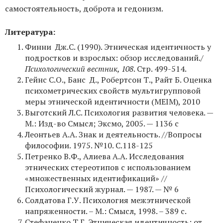
самостоятельность, доброта и гедонизм.
Литература:
Финни Дж.С. (1990). Этническая идентичность у
подростков и взрослых: обзор исследований./
Психологический вестник, 108
. Стр. 499-514.
Гейнс С.О., Банс Д., Робертсон Т., Райт Б. Оценка
психометрических свойств мультигрупповой
меры этнической идентичности (MEIM), 2010
Выготский Л.С. Психология развития человека. —
М.: Изд-во Смысл; Эксмо, 2005. — 1136 с
Леонтьев A.A. Знак и деятельность. //Вопросы
философии. 1975. №10. С.118-125
Петренко В.Ф., Алиева А.А. Исследования
этнических стереотипов с использованием
«множественных идентификаций» //
Психологический журнал. — 1987. — № 6
Солдатова Г.У. Психология межэтнической
напряженности. – М.: Смысл, 1998. – 389 с.
Стефаненко Т.Г. Этническая идентичность: от